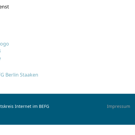
enst
FG Berlin Staaken
tskreis Internet im BEFG
Impressum