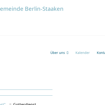
Über uns
Kalender
Kont
st"
:: Gottesdienst