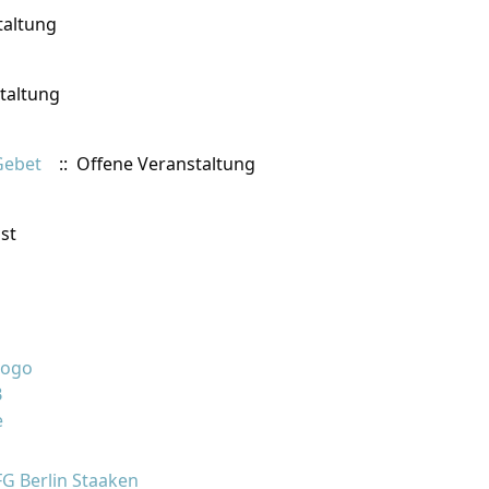
taltung
taltung
Gebet
:: Offene Veranstaltung
st
FG Berlin Staaken