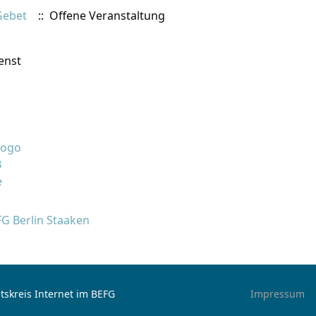
Gebet
:: Offene Veranstaltung
enst
FG Berlin Staaken
tskreis Internet im BEFG
Impressum